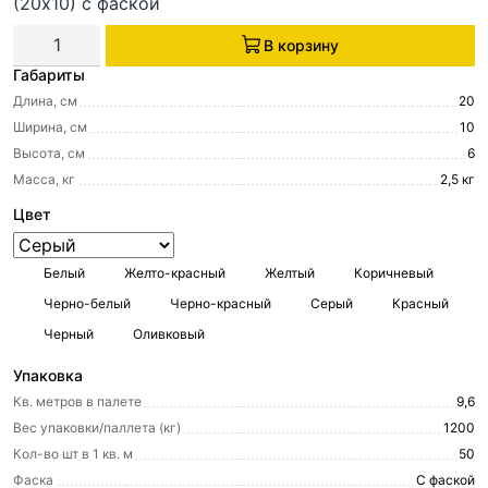
(20х10) с фаской
В корзину
Габариты
Длина, см
20
Ширина, см
10
Высота, см
6
Масса, кг
2,5 кг
Цвет
Белый
Желто-красный
Желтый
Коричневый
Черно-белый
Черно-красный
Серый
Красный
Черный
Оливковый
Упаковка
Кв. метров в палете
9,6
Вес упаковки/паллета (кг)
1200
Кол-во шт в 1 кв. м
50
Фаска
С фаской