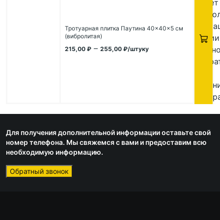
имеет
неско
вариа
Тротуарная плитка Паутина 40×40×5 см
(вибролитая)
Опции
–
можн
215,00
₽
255,00
₽
/штуку
выбра
на
стран
товара
Для получения дополнительной информации оставьте свой
номер телефона. Мы свяжемся с вами и предоставим всю
необходимую информацию.
Обратный звонок