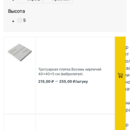
Высота
5
Этот
товар
имеет
неско
вариа
Тротуарная плитка Восемь кирпичей
40×40×5 см (вибролитая)
Опции
–
можн
215,00
₽
255,00
₽
/штуку
выбра
на
стран
товара
Этот
товар